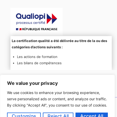
La certification qualité a été délivrée au titre de la ou des
catégories d’actions suivants :
Les actions de formation
Les bilans de compétences
We value your privacy
We use cookies to enhance your browsing experience,
serve personalized ads or content, and analyze our traffic.
By clicking "Accept All", you consent to our use of cookies.
Copyright © 2026
Talent & Training.
Customize
Reject All
Accept All
Politique De Confidentialité
Mention Légales
CGV
[PSH]