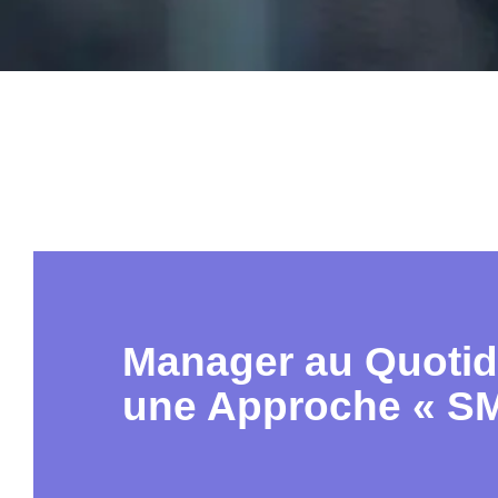
Manager au Quotid
une Approche « S