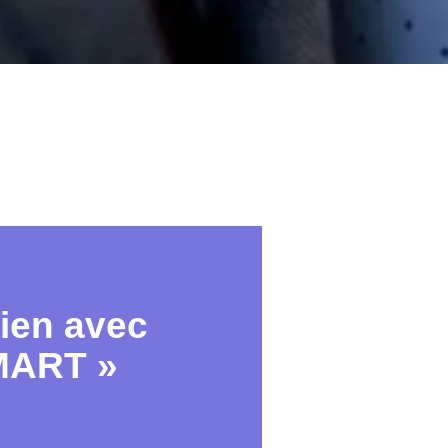
ien avec
MART »