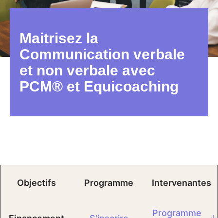
Maitrisez la
Communication verbale
et non verbale avec
PCM® et Equicoaching
Objectifs
Programme
Intervenantes
Programme