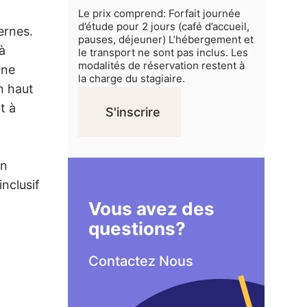
Le prix comprend: Forfait journée
d’étude pour 2 jours (café d’accueil,
ernes.
pauses, déjeuner) L’hébergement et
à
le transport ne sont pas inclus. Les
modalités de réservation restent à
une
la charge du stagiaire.
n haut
t à
S'inscrire
en
nclusif
Vous avez des
questions?
Contactez Nous