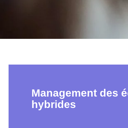
Management des é
hybrides