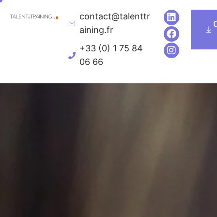
contact@talenttr
Executive Education
Univers de formatio
aining.fr
+33 (0) 1 75 84
06 66